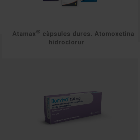
®
Atamax
càpsules dures. Atomoxetina
hidroclorur