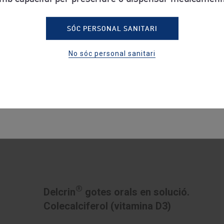
®
Cupripen
comprimits. D-Penicilamina
SÓC PERSONAL SANITARI
Estic interessat en productes de venta a...
No sóc personal sanitari
ESPANYA
INTERNACIONAL
®
Delcrin
gotes orals en solució.
Colecalciferol (vitamina D3)