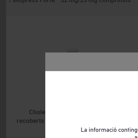
®
Cholestagel 625 mg
comprimits
recoberts amb pel·lícula. Colesevelam
La informació conting
a