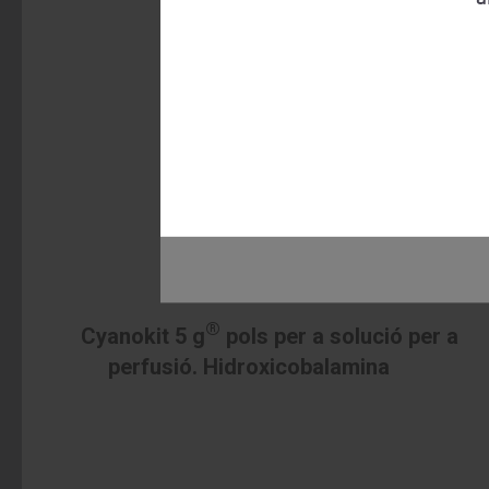
®
Cyanokit 5 g
pols per a solució per a
perfusió. Hidroxicobalamina