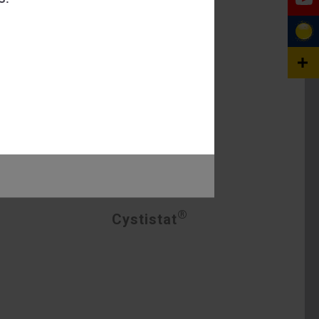
®
Cystistat