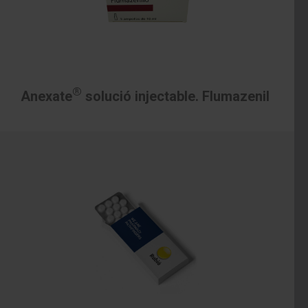
®
Anexate
solució injectable. Flumazenil