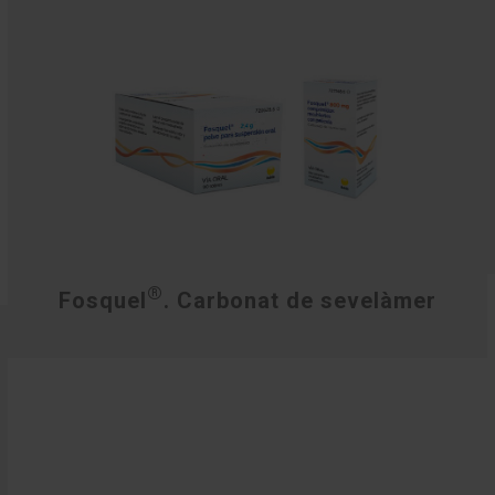
®
Fosquel
. Carbonat de sevelàmer