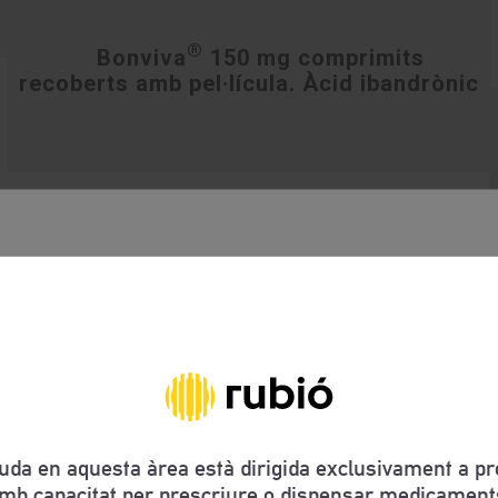
®
Bonviva
150 mg comprimits
recoberts amb pel·lícula. Àcid ibandrònic
uda en aquesta àrea està dirigida exclusivament a pro
mb capacitat per prescriure o dispensar medicament