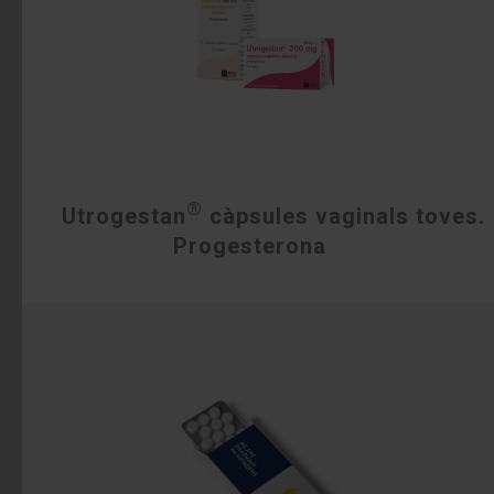
®
Utrogestan
càpsules vaginals toves.
Progesterona