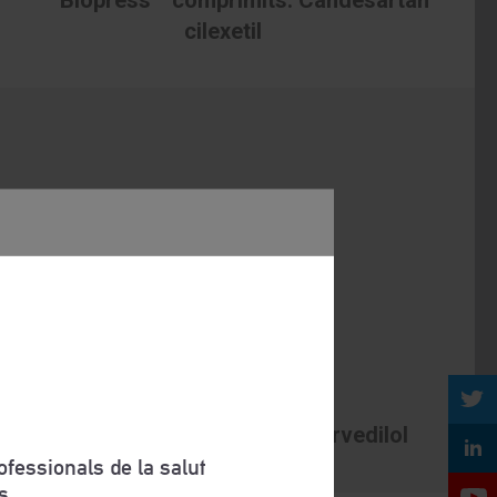
cilexetil
®
Coropres
comprimits. Carvedilol
fessionals de la salut
s.