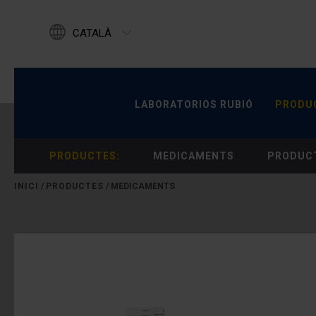
CATALÀ
ENGLISH
ESPAÑOL
LABORATORIOS RUBIÓ
PRODUC
LABORATORIOS RUBIÓ
PRODU
PRODUCTES:
MEDICAMENTS
PRODUCT
INICI
/
PRODUCTES
/
MEDICAMENTS