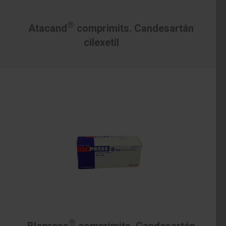
®
Atacand
comprimits. Candesartán
cilexetil
®
Blopress
comprimits. Candesartán