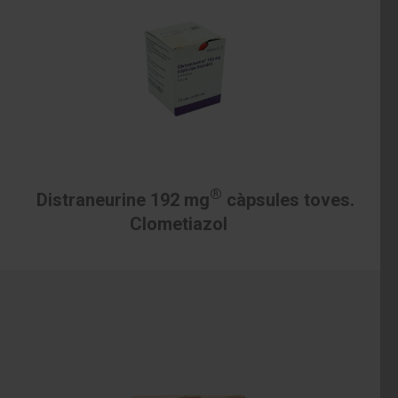
®
Distraneurine 192 mg
càpsules toves.
Clometiazol