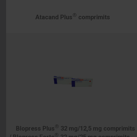
®
Atacand Plus
comprimits
®
Blopress Plus
32 mg/12,5 mg comprimits
®
/ Blopress Forte
32 mg/25 mg comprimits