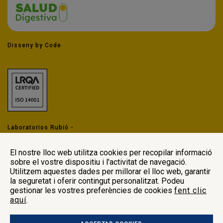
Disseny by Code
Laboratorios Rubió -
Nota legal Farmacovigilancia
-
El nostre lloc web utilitza cookies per recopilar informació
LOPDGDD
sobre el vostre dispositiu i l'activitat de navegació.
Utilitzem aquestes dades per millorar el lloc web, garantir
la seguretat i oferir contingut personalitzat. Podeu
gestionar les vostres preferències de cookies
fent clic
aquí
.