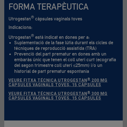
FORMA TERAPÈUTICA
®
Utrogestan
càpsules vaginals toves
Indicacions:
®
Utrogestan
està indicat en dones per a:
Suplementació de la fase lútia durant els cicles de
tècniques de reproducció assistida (TRA)
Prevenció del part prematur en dones amb un
embaràs únic que tenen el coll uterí curt (ecografia
del segon trimestre coll uterí ≤25mm) i/o un
historial de part prematur espontania
®
VEURE FITXA TÉCNICA UTROGESTAN
200 MG
CÀPSULES VAGINALS TOVES, 15 CÀPSULES
®
VEURE FITXA TÉCNICA UTROGESTAN
300 MG
CÀPSULES VAGINALS TOVES, 15 CÀPSULES