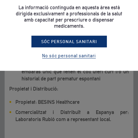
Prescripció obligatòria
La informació continguda en aquesta àrea està
dirigida exclusivament a professionals de la salut
No finançat per la Seguretat Social
amb capacitat per prescriure o dispensar
medicaments.
Indicacions:
SÓC PERSONAL SANITARI
Suplementació de la fase lútia durant els cicles
de TRA
No sóc personal sanitari
Prevenció del part prematur en dones amb un
embaràs únic que tenen el coll uterí curt i/o un
historial de part prematur espontani
Propietat i Distribució:
Propietat: BESINS Healthcare
Comercialitzat i Distribuït a Espanya per:
Laboratoris Rubió com a representant local.