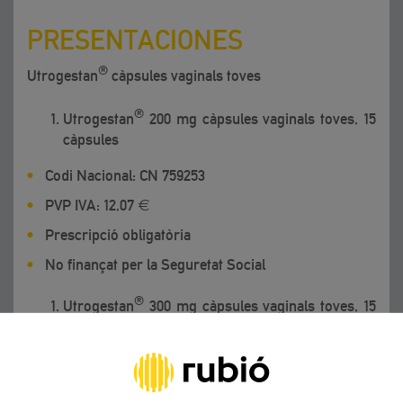
PRESENTACIONES
®
Utrogestan
càpsules vaginals toves
®
Utrogestan
200 mg càpsules vaginals toves, 15
càpsules
Codi Nacional: CN 759253
PVP IVA: 12,07 €
Prescripció obligatòria
No finançat per la Seguretat Social
®
Utrogestan
300 mg càpsules vaginals toves, 15
càpsules
Codi Nacional: CN 762983
PVP IVA: 18,73 €