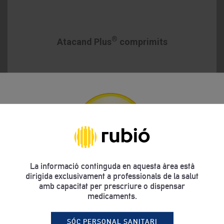
®
Atacand Plus
comprimits
La informació continguda en aquesta àrea està
dirigida exclusivament a professionals de la salut
amb capacitat per prescriure o dispensar
medicaments.
Estic interessat en productes de venta a...
®
Atacand
comprimits. Candesartán cilexetil
SÓC PERSONAL SANITARI