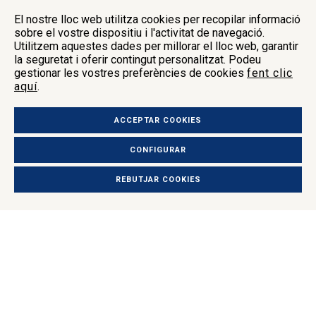
El nostre lloc web utilitza cookies per recopilar informació
sobre el vostre dispositiu i l'activitat de navegació.
Utilitzem aquestes dades per millorar el lloc web, garantir
la seguretat i oferir contingut personalitzat. Podeu
gestionar les vostres preferències de cookies
fent clic
aquí
.
ACCEPTAR COOKIES
CONFIGURAR
®
Cyanokit 5 g
pols per a solució per a
REBUTJAR COOKIES
perfusió. Hidroxicobalamina