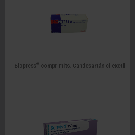
®
Blopress
comprimits. Candesartán cilexetil