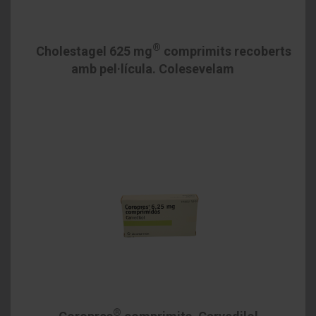
®
Cholestagel 625 mg
comprimits recoberts
amb pel·lícula. Colesevelam
®