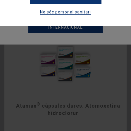
No sóc personal sanitari
ESPANYA
INTERNACIONAL
®
Atamax
càpsules dures. Atomoxetina
hidroclorur