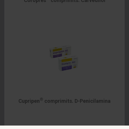
Coropres
comprimits. Carvedilol
®
Cupripen
comprimits. D-Penicilamina