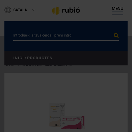
PRODUCTES
MENU
CATALÀ
DESENVOLUPAMENT DE NEGOCI
ENGLISH
DIGITAL HEALTH
ESPAÑOL
PERSONES
ACTUALITAT
CANAL ÈTIC
CONTACTA
INICI
/
PRODUCTES
INICI
/
PRODUCTES
/
MEDICAMENTS