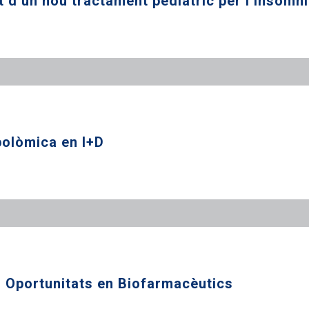
d’un nou tractament pediàtric per l’insomni
bolòmica en I+D
 i Oportunitats en Biofarmacèutics