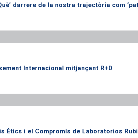
Què’ darrere de la nostra trajectòria com ‘pa
ixement Internacional mitjançant R+D
is Ètics i el Compromís de Laboratorios Rub