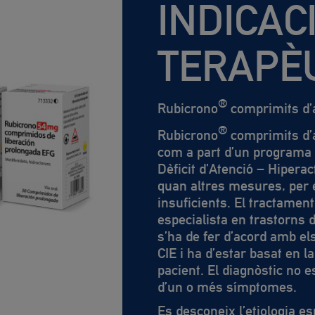
INDICAC
TERAPÈ
®
Rubicrono
comprimits d’
®
Rubicrono
comprimits d’
com a part d’un programa 
Dèficit d’Atenció – Hiperac
quan altres mesures, per 
insuficients. El tractament
especialista en trastorns
s’ha de fer d’acord amb els
CIE i ha d’estar basat en la
pacient. El diagnòstic no 
d’un o més símptomes.
Es desconeix l’etiologia e