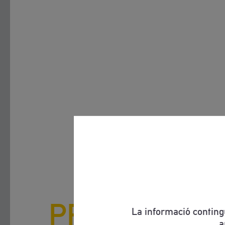
PRESENTACI
La informació conting
a