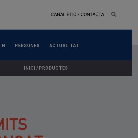
CANAL ÈTIC
/
CONTACTA
LTH
PERSONES
ACTUALITAT
TH
PERSONES
ACTUALITAT
INDICACIÓ TERAPÈUTICA
PRESENTACIONS
INICI
/
PRODUCTES
ITS