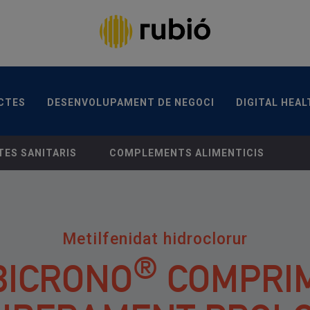
TES
DESENVOLUPAMENT DE NEGOCI
DIGITAL HEA
CANAL ÈTIC
CONTACTA
CTES
DESENVOLUPAMENT DE NEGOCI
DIGITAL HEAL
BERAMENT PROLONGAT EFG. METILFENIDAT HIDROCLORUR.
ES SANITARIS
COMPLEMENTS ALIMENTICIS
Metilfenidat hidroclorur
®
BICRONO
COMPRIM