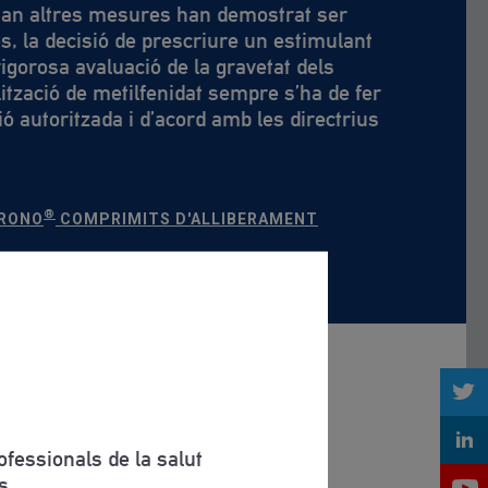
Quan altres mesures han demostrat ser
es, la decisió de prescriure un estimulant
igorosa avaluació de la gravetat dels
ització de metilfenidat sempre s’ha de fer
ió autoritzada i d’acord amb les directrius
.
®
CRONO
COMPRIMITS D'ALLIBERAMENT
fessionals de la salut
s.