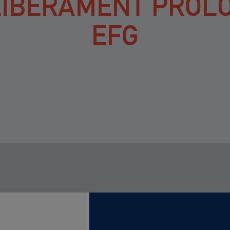
LIBERAMENT PROL
EFG
OLONGAT EFG. METILFENIDAT HIDROCLORUR.