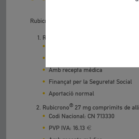
®
Rubicrono
comprimits d’alliberament p
®
Rubicrono
18 mg comprimits de all
Codi Nacional:
CN 713329
PVP IVA:
10,74 €
Amb recepta mèdica
Finançat per la Seguretat Social
Aportació normal
®
Rubicrono
27 mg comprimits de all
Codi Nacional:
CN 713330
PVP IVA:
16,13 €