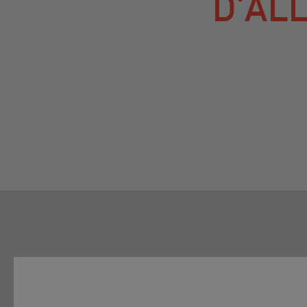
D'AL
®
INICI
/
PRODUCTES
/
RUBICRONO
COMPRIMITS D’ALLIBERAMENT PR