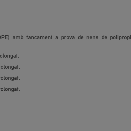
(HDPE) amb tancament a prova de nens de polipropil
olongat.
olongat.
olongat.
olongat.