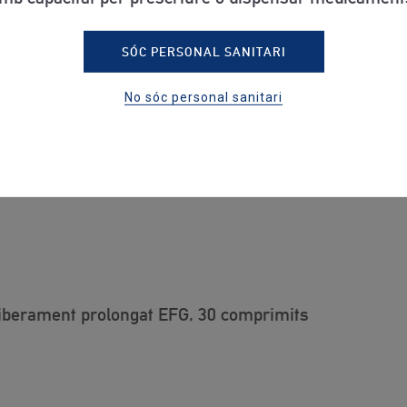
SÓC PERSONAL SANITARI
rolongat EFG
No sóc personal sanitari
iberament prolongat EFG, 30 comprimits
iberament prolongat EFG, 30 comprimits