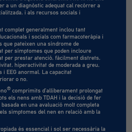
er a un diagnòstic adequat cal recórrer a
cialitzada, i als recursos socials i
t complet generalment inclou tant
ucacionals i socials com farmacoteràpia i
ens que pateixen una síndrome de
at per símptomes que poden incloure
at per prestar atenció, fàcilment distrets,
ivitat, hiperactivitat de moderada a greu,
 i EEG anormal. La capacitat
riorar o no.
®
ono
comprimits d’alliberament prolongat
tots els nens amb TDAH i la decisió de fer
ar basada en una avaluació molt completa
t dels símptomes del nen en relació amb la
opiada és essencial i sol ser necessària la