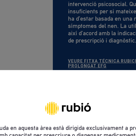
intervenció psicosocial. 
insuficients per si mateix
ha d’estar basada en una r
símptomes del nen. La util
així d’acord amb la indicac
de prescripció i diagnòstic
VEURE FITXA TÉCNICA RUBI
PROLONGAT EFG
ONS
uda en aquesta àrea està dirigida exclusivament a pro
mb capacitat per prescriure o dispensar medicament