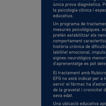
única prova diagnòstica. P
la psicologia clínica i espe
educatius.
Un programa de tractamen
mesures psicològiques, ed
pretén estabilitzar els n
comportament caracteritz
història crònica de dificult
labilitat emocional, impuls
signes neurològics menors
d’aprenentatge es pot dete
El tractament amb
Rubicr
EFG
no està indicat per a 
servir el fàrmac ha d’est
de la gravetat i cronicita
seva edat.
Una ubicació educativa apr