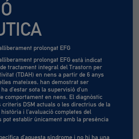
IÓ
UTICA
alliberament prolongat EFG
alliberament prolongat EFG
està indicat
de tractament integral del Trastorn per
tivitat (TDAH) en nens a partir de 6 anys
elles mateixes, han demostrat ser
 ha d’estar sota la supervisió d’un
 de comportament en nens. El diagnòstic
 criteris DSM actuals o les directrius de la
 història i l’avaluació completes del
es pot establir únicament amb la presència
specífica d’aquesta síndrome i no hi ha una