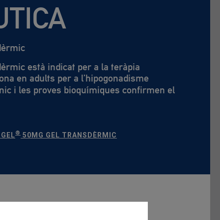
UTICA
dèrmic
rmic està indicat per a la teràpia
rona en adults per a l’hipogonadisme
nic i les proves bioquímiques confirmen el
®
OGEL
50MG GEL TRANSDÈRMIC