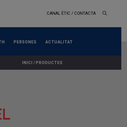
CANAL ÈTIC
/
CONTACTA
LTH
PERSONES
ACTUALITAT
TH
PERSONES
ACTUALITAT
INDICACIÓ TERAPÈUTICA
PRESENTACIONS
INICI
/
PRODUCTES
EL