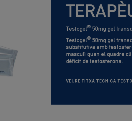
TERAPÈ
®
Testogel
50mg gel trans
®
Testogel
50mg gel transdè
substitutiva amb testoste
masculí quan el quadre clí
dèficit de testosterona.
VEURE FITXA TÉCNICA TEST