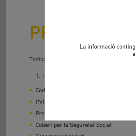
PRESENTACI
La informació conting
a
®
Testogel
50mg gel transdèrmic
®
Testogel
50mg gel transdèrmic, 30
Codi Nacional:
CN 838755
PVP IVA:
52,92 €
Prescripció obligatòria
Cobert per la Seguretat Social