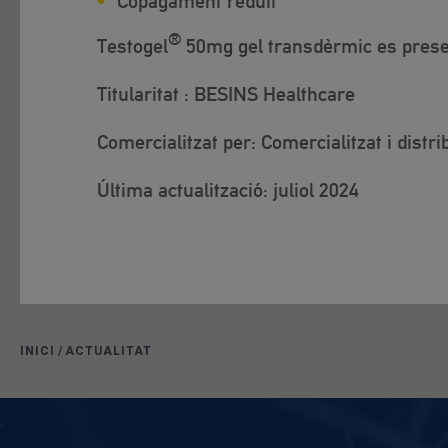
Copagament reduït
®
Testogel
50mg gel transdèrmic es presen
Titularitat : BESINS Healthcare
Comercialitzat per: Comercialitzat i dist
Última actualització: juliol 2024
INICI
/
ACTUALITAT