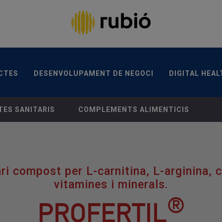
TES
DESENVOLUPAMENT DE NEGOCI
DIGITAL HEA
CANAL ÈTIC
CONTACTA
CTES
DESENVOLUPAMENT DE NEGOCI
DIGITAL HEAL
ES SANITARIS
COMPLEMENTS ALIMENTICIS
i compost per L-carnitina, L-arginina, c
vitamines i minerals.
®
PROFERTIL