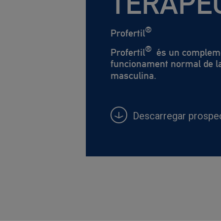
TERAPÈ
®
Profertil
®
Profertil
és un complemen
funcionament normal de la 
masculina.
Descarregar prospec