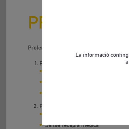
PRESENTACI
®
Profertil
La informació conting
a
®
Profertil
60 càpsules
Codi Nacional:
CN 164297
Sense recepta mèdica
No finançat per la Seguretat Socia
®
Profertil
180 càpsules
Codi Nacional:
CN 164296
Sense recepta mèdica