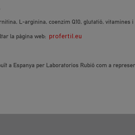
l
tina, L-arginina, coenzim Q10, glutatió, vitamines i
ltar la pàgina web:
profertil.eu
ibuït a Espanya per Laboratorios Rubió com a represen