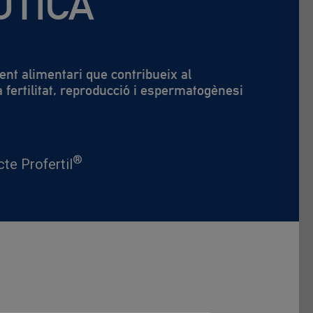
UTICA
t alimentari que contribueix al
fertilitat, reproducció i espermatogènesi
®
te Profertil