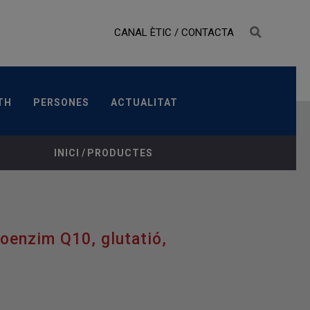
CANAL ÈTIC
/
CONTACTA
LTH
PERSONES
ACTUALITAT
TH
PERSONES
ACTUALITAT
INDICACIÓ TERAPÈUTICA
PRESENTACIONS
INICI
/
PRODUCTES
oenzim Q10, glutatió,