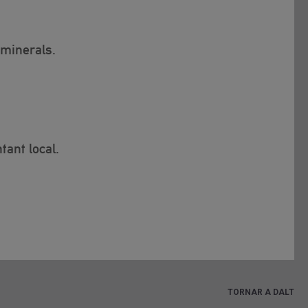
 minerals.
tant local.
TORNAR A DALT