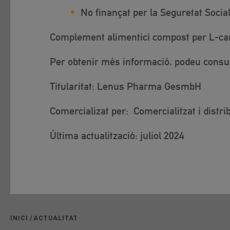
No finançat per la Seguretat Socia
Complement alimentici compost per L-carni
Per obtenir més informació, podeu consu
Titularitat:
Lenus Pharma GesmbH
Comercializat per:
Comercialitzat i distr
Última actualització: juliol 2024
INICI
/
ACTUALITAT