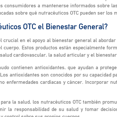
os consumidores a mantenerse informados sobre las 
ucadas sobre qué nutracéuticos OTC pueden ser los 
uticos OTC el Bienestar General?
 crucial en el apoyo al bienestar general al abordar
l cuerpo. Estos productos están especialmente form
a salud cardiovascular, la salud articular y el bienesta
do contienen antioxidantes, que ayudan a proteger 
 Los antioxidantes son conocidos por su capacidad pa
o enfermedades cardíacas y cáncer. Incorporar nut
 para la salud, los nutracéuticos OTC también pro
umir la responsabilidad de su salud y tomar decisi
 y control sobre sus propios cuerpos.