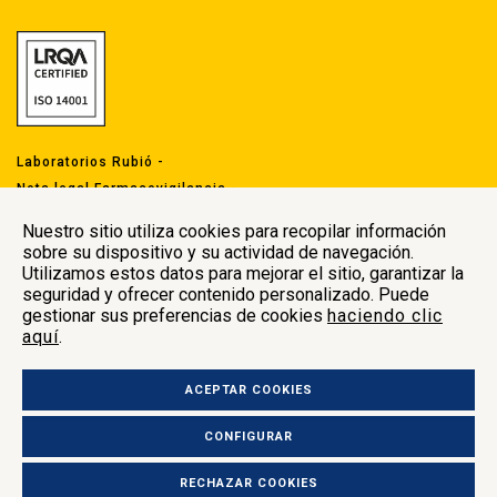
Laboratorios Rubió -
Nota legal Farmacovigilancia
-
LOPDGDD
Nuestro sitio utiliza cookies para recopilar información
sobre su dispositivo y su actividad de navegación.
Utilizamos estos datos para mejorar el sitio, garantizar la
seguridad y ofrecer contenido personalizado. Puede
gestionar sus preferencias de cookies
haciendo clic
aquí
.
Oficinas centrales
ACEPTAR COOKIES
Carrer Indústria 29
Polígon Industrial Comte de Sert 08755
CONFIGURAR
Castellbisbal, Barcelona (España
)
+34 937 722 509 –
labrubio@labrubio.com
RECHAZAR COOKIES