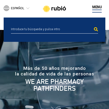
PRODUCTOS
MENU
ESPAÑOL
DESARROLLO DE NEGOCIO
ENGLISH
DIGITAL HEALTH
CATALÀ
PERSONAS
ACTUALIDAD
CANAL ÉTICO
CONTACTA
Más de 50 años mejorando
la calidad de vida de las personas
WE ARE PHARMACY
PATHFINDERS