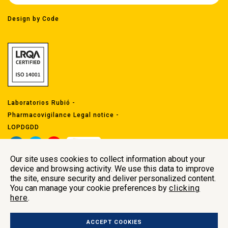
Design by Code
Laboratorios Rubió -
Pharmacovigilance Legal notice
-
LOPDGDD
Our site uses cookies to collect information about your
device and browsing activity. We use this data to improve
the site, ensure security and deliver personalized content.
You can manage your cookie preferences by
clicking
here
.
Head offices
Carrer Indústria 29
ACCEPT COOKIES
Polígon Industrial Comte de Sert 08755